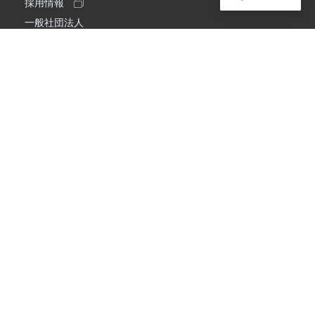
採用情報
一般社団法人
日本アマチュア無線連盟
スプリアス確認保証
一般財団法人
日本アマチュア無線振興協会
日本アマチュア無線機器工業会
会社情報
会社概要
経営理念・経営方針
環境への取り組み
プライバシーポリシー
コメット株式会社