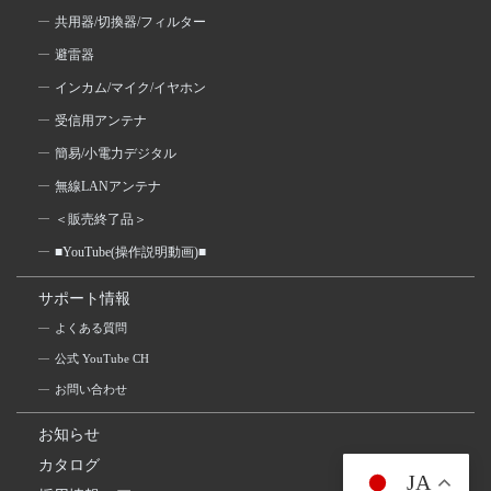
共用器/切換器/フィルター
避雷器
インカム/マイク/イヤホン
受信用アンテナ
簡易/小電力デジタル
無線LANアンテナ
＜販売終了品＞
■YouTube(操作説明動画)■
サポート情報
よくある質問
公式 YouTube CH
お問い合わせ
お知らせ
カタログ
JA