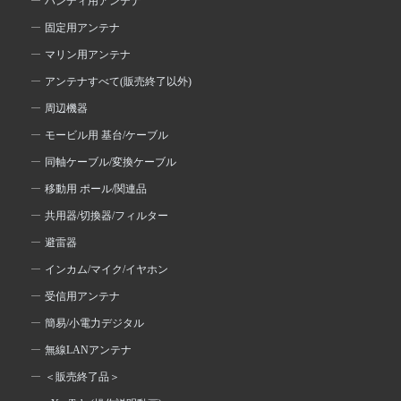
ハンディ用アンテナ
固定用アンテナ
マリン用アンテナ
アンテナすべて(販売終了以外)
周辺機器
モービル用 基台/ケーブル
同軸ケーブル/変換ケーブル
移動用 ポール/関連品
共用器/切換器/フィルター
避雷器
インカム/マイク/イヤホン
受信用アンテナ
簡易/小電力デジタル
無線LANアンテナ
＜販売終了品＞