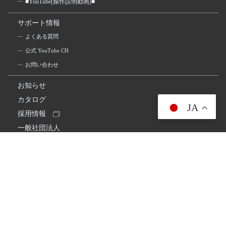
■YouTube(操作説明動画)■
サポート情報
よくある質問
公式 YouTube CH
お問い合わせ
お知らせ
カタログ
JA
採用情報
一般社団法人
日本アマチュア無線連盟
スプリアス確認保証
一般財団法人
日本アマチュア無線振興協会
日本アマチュア無線機器工業会
会社情報