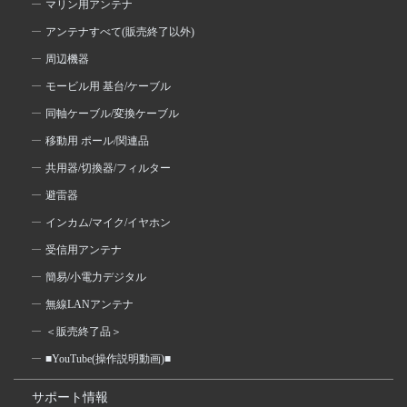
マリン用アンテナ
アンテナすべて(販売終了以外)
周辺機器
モービル用 基台/ケーブル
同軸ケーブル/変換ケーブル
移動用 ポール/関連品
共用器/切換器/フィルター
避雷器
インカム/マイク/イヤホン
受信用アンテナ
簡易/小電力デジタル
無線LANアンテナ
＜販売終了品＞
■YouTube(操作説明動画)■
サポート情報