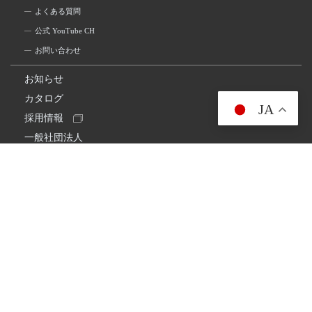
よくある質問
公式 YouTube CH
お問い合わせ
お知らせ
カタログ
JA
採用情報
一般社団法人
日本アマチュア無線連盟
スプリアス確認保証
一般財団法人
日本アマチュア無線振興協会
日本アマチュア無線機器工業会
会社情報
会社概要
経営理念・経営方針