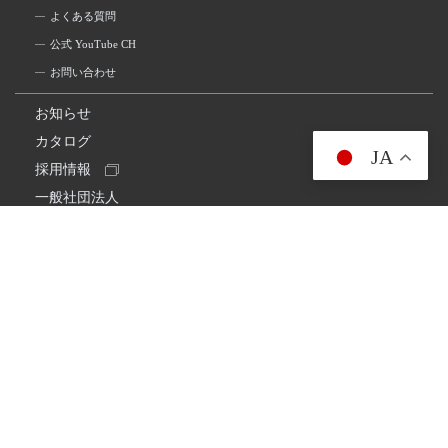
よくある質問
公式 YouTube CH
お問い合わせ
お知らせ
カタログ
JA
採用情報
一般社団法人
日本アマチュア無線連盟
スプリアス確認保証
一般財団法人
日本アマチュア無線振興協会
日本アマチュア無線機器工業会
会社情報
会社概要
経営理念・経営方針