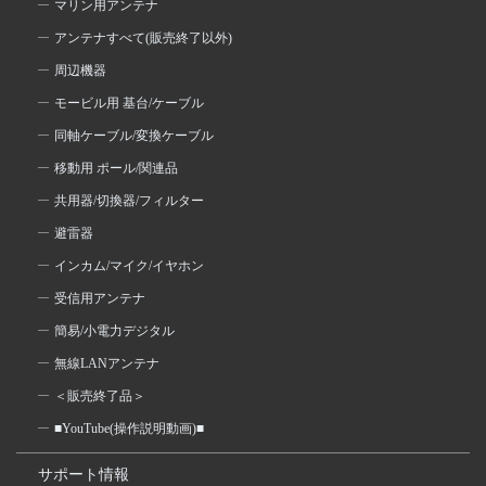
マリン用アンテナ
アンテナすべて(販売終了以外)
周辺機器
モービル用 基台/ケーブル
同軸ケーブル/変換ケーブル
移動用 ポール/関連品
共用器/切換器/フィルター
避雷器
インカム/マイク/イヤホン
受信用アンテナ
簡易/小電力デジタル
無線LANアンテナ
＜販売終了品＞
■YouTube(操作説明動画)■
サポート情報