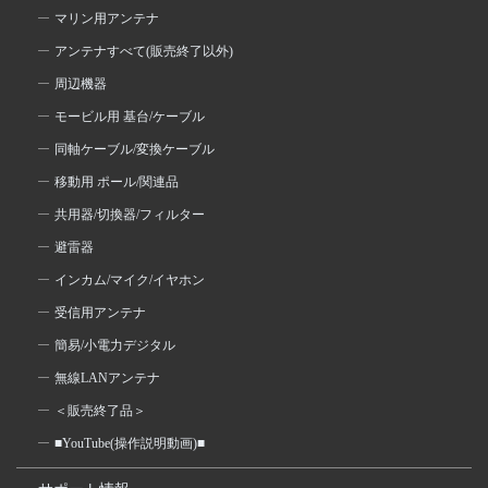
マリン用アンテナ
アンテナすべて(販売終了以外)
周辺機器
モービル用 基台/ケーブル
同軸ケーブル/変換ケーブル
移動用 ポール/関連品
共用器/切換器/フィルター
避雷器
インカム/マイク/イヤホン
受信用アンテナ
簡易/小電力デジタル
無線LANアンテナ
＜販売終了品＞
■YouTube(操作説明動画)■