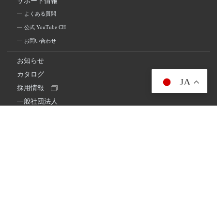
サポート情報
よくある質問
公式 YouTube CH
お問い合わせ
お知らせ
カタログ
JA
採用情報
一般社団法人
日本アマチュア無線連盟
スプリアス確認保証
一般財団法人
日本アマチュア無線振興協会
日本アマチュア無線機器工業会
会社情報
会社概要
経営理念・経営方針