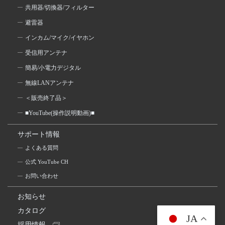
共用器/切換器/フィルター
避雷器
インカム/マイク/イヤホン
受信用アンテナ
簡易/小電力デジタル
無線LANアンテナ
＜販売終了品＞
■YouTube(操作説明動画)■
サポート情報
よくある質問
公式 YouTube CH
お問い合わせ
お知らせ
カタログ
JA
採用情報