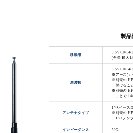
製品
3.5/7/10/
移動用
(全長 最大1.
3.5/7/10/14
※アース(カ
※別売の HFJ
周波数
付けることで 
※別売の HF
ことで 14
1/4λベー
アンテナタイプ
※別売の HF
1/2λノン
インピーダンス
50Ω