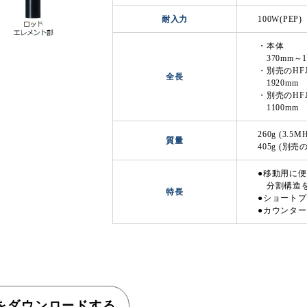
耐入力
100W(PEP)
・本体
370mm～1
・別売のHFJ
全長
1920mm
・別売のHF
1100mm
260g (3.
質量
405g (別売
●移動用に
分割構造を
特長
●ショート
●カウンタ
をダウンロードする