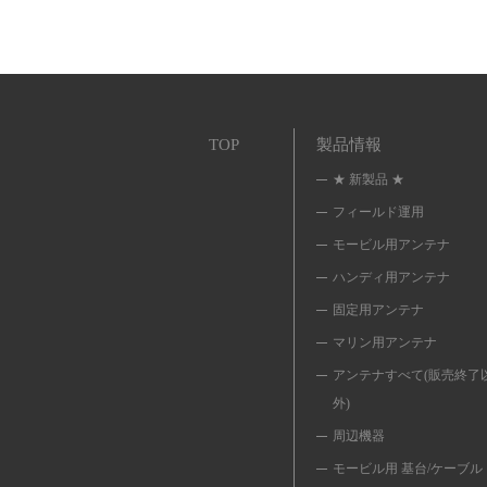
TOP
製品情報
★ 新製品 ★
フィールド運用
モービル用アンテナ
ハンディ用アンテナ
固定用アンテナ
マリン用アンテナ
アンテナすべて(販売終了
外)
周辺機器
モービル用 基台/ケーブル