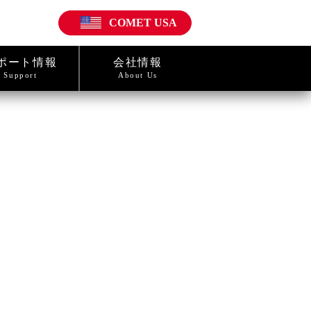
COMET USA
ポート情報
会社情報
Support
About Us