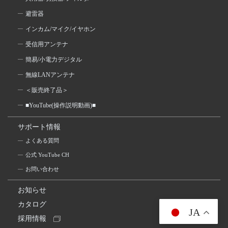
避雷器
インカム/マイク/イヤホン
受信用アンテナ
簡易/小電力デジタル
無線LANアンテナ
＜販売終了品＞
■YouTube(操作説明動画)■
サポート情報
よくある質問
公式 YouTube CH
お問い合わせ
お知らせ
カタログ
JA
採用情報