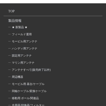
TOP
製品情報
★ 新製品 ★
フィールド運用
モービル用アンテナ
ハンディ用アンテナ
固定用アンテナ
マリン用アンテナ
アンテナすべて(販売終了以外)
周辺機器
モービル用 基台/ケーブル
同軸ケーブル/変換ケーブル
移動用 ポール/関連品
共用器/切換器/フィルター