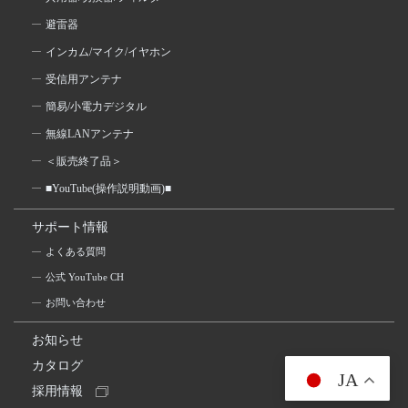
避雷器
インカム/マイク/イヤホン
受信用アンテナ
簡易/小電力デジタル
無線LANアンテナ
＜販売終了品＞
■YouTube(操作説明動画)■
サポート情報
よくある質問
公式 YouTube CH
お問い合わせ
お知らせ
カタログ
JA
採用情報