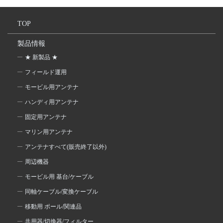
TOP
製品情報
★ 新製品 ★
フィールド運用
モービル用アンテナ
ハンディ用アンテナ
固定用アンテナ
マリン用アンテナ
アンテナすべて(販売終了以外)
周辺機器
モービル用 基台/ケーブル
同軸ケーブル/変換ケーブル
移動用 ポール/関連品
共用器/切換器/フィルター