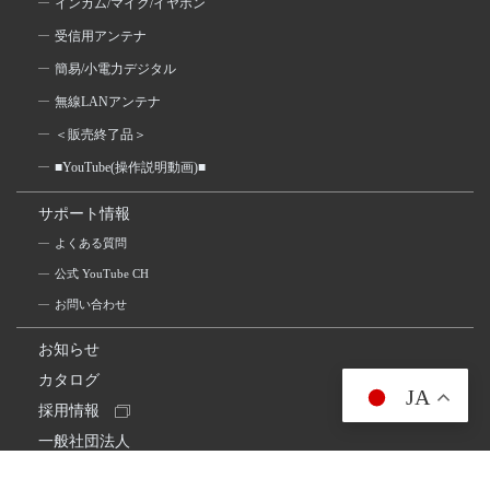
インカム/マイク/イヤホン
受信用アンテナ
簡易/小電力デジタル
無線LANアンテナ
＜販売終了品＞
■YouTube(操作説明動画)■
サポート情報
よくある質問
公式 YouTube CH
お問い合わせ
お知らせ
カタログ
JA
採用情報
一般社団法人
日本アマチュア無線連盟