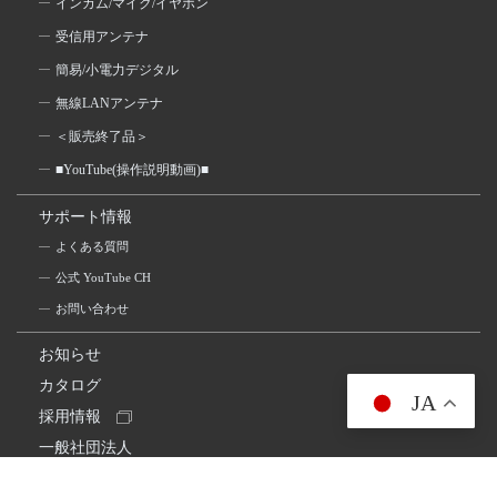
インカム/マイク/イヤホン
受信用アンテナ
簡易/小電力デジタル
無線LANアンテナ
＜販売終了品＞
■YouTube(操作説明動画)■
サポート情報
よくある質問
公式 YouTube CH
お問い合わせ
お知らせ
カタログ
JA
採用情報
一般社団法人
日本アマチュア無線連盟