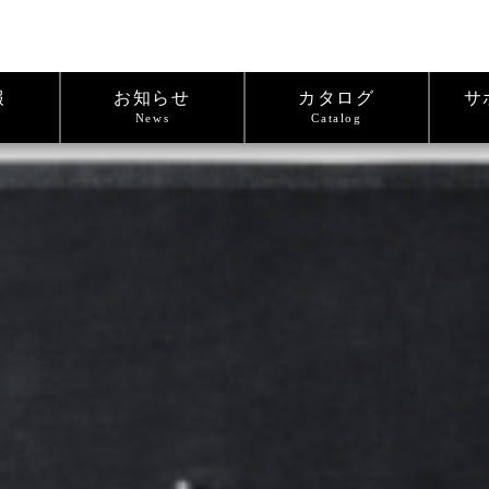
報
お知らせ
カタログ
サ
News
Catalog