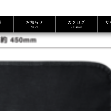
報
お知らせ
カタログ
サ
News
Catalog