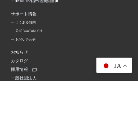
■YouTube(操作説明動画)■
サポート情報
よくある質問
公式 YouTube CH
お問い合わせ
お知らせ
カタログ
JA
採用情報
一般社団法人
日本アマチュア無線連盟
スプリアス確認保証
一般財団法人
日本アマチュア無線振興協会
日本アマチュア無線機器工業会
会社情報