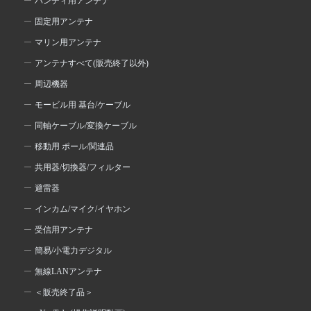
ハンディ用アンテナ
固定用アンテナ
マリン用アンテナ
アンテナすべて(販売終了以外)
周辺機器
モービル用 基台/ケーブル
同軸ケーブル/変換ケーブル
移動用 ポール/関連品
共用器/切換器/フィルター
避雷器
インカム/マイク/イヤホン
受信用アンテナ
簡易/小電力デジタル
無線LANアンテナ
＜販売終了品＞