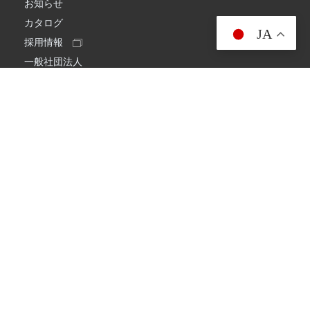
お知らせ
カタログ
JA
採用情報
一般社団法人
日本アマチュア無線連盟
スプリアス確認保証
一般財団法人
日本アマチュア無線振興協会
日本アマチュア無線機器工業会
会社情報
会社概要
経営理念・経営方針
環境への取り組み
プライバシーポリシー