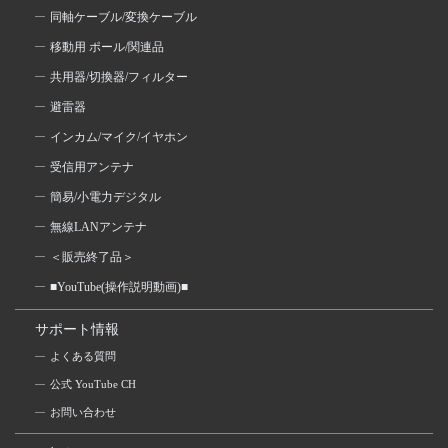
同軸ケーブル/変換ケーブル
移動用 ポール/関連品
共用器/切換器/フィルター
避雷器
インカム/マイク/イヤホン
受信用アンテナ
簡易/小電力デジタル
無線LANアンテナ
＜販売終了品＞
■YouTube(操作説明動画)■
サポート情報
よくある質問
公式 YouTube CH
お問い合わせ