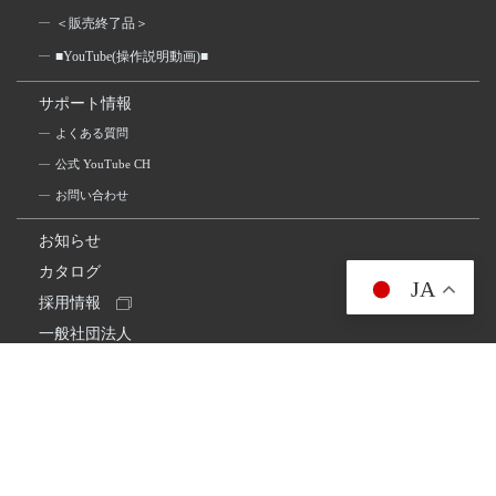
＜販売終了品＞
■YouTube(操作説明動画)■
サポート情報
よくある質問
公式 YouTube CH
お問い合わせ
お知らせ
カタログ
JA
採用情報
一般社団法人
日本アマチュア無線連盟
スプリアス確認保証
一般財団法人
日本アマチュア無線振興協会
日本アマチュア無線機器工業会