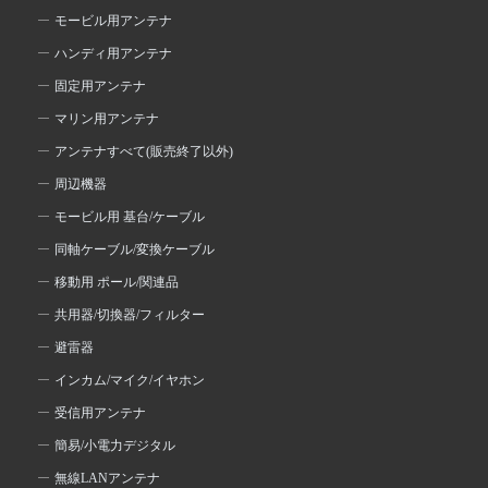
モービル用アンテナ
ハンディ用アンテナ
固定用アンテナ
マリン用アンテナ
アンテナすべて(販売終了以外)
周辺機器
モービル用 基台/ケーブル
同軸ケーブル/変換ケーブル
移動用 ポール/関連品
共用器/切換器/フィルター
避雷器
インカム/マイク/イヤホン
受信用アンテナ
簡易/小電力デジタル
無線LANアンテナ