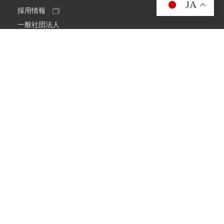
JA
採用情報
一般社団法人
日本アマチュア無線連盟
スプリアス確認保証
一般財団法人
日本アマチュア無線振興協会
日本アマチュア無線機器工業会
会社情報
会社概要
経営理念・経営方針
環境への取り組み
プライバシーポリシー
コメット株式会社