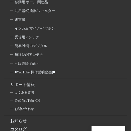
移動用 ポール/関連品
共用器/切換器/フィルター
避雷器
インカム/マイク/イヤホン
受信用アンテナ
簡易/小電力デジタル
無線LANアンテナ
＜販売終了品＞
■YouTube(操作説明動画)■
サポート情報
よくある質問
公式 YouTube CH
お問い合わせ
お知らせ
カタログ