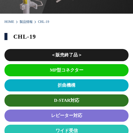
HOME
製品情報
CHL-19
CHL-19
＜販売終了品＞
MP型コネクター
折曲機構
D-STAR対応
レピーター対応
ワイド受信