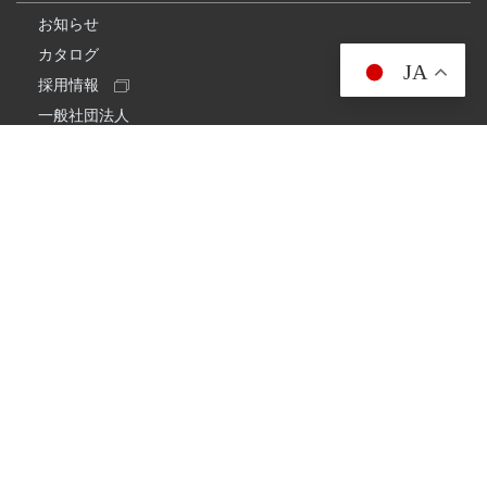
お知らせ
カタログ
JA
採用情報
一般社団法人
日本アマチュア無線連盟
スプリアス確認保証
一般財団法人
日本アマチュア無線振興協会
日本アマチュア無線機器工業会
会社情報
会社概要
経営理念・経営方針
環境への取り組み
プライバシーポリシー