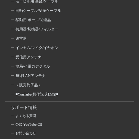
モービル用 基台/ケーブル
同軸ケーブル/変換ケーブル
移動用 ポール/関連品
共用器/切換器/フィルター
避雷器
インカム/マイク/イヤホン
受信用アンテナ
簡易/小電力デジタル
無線LANアンテナ
＜販売終了品＞
■YouTube(操作説明動画)■
サポート情報
よくある質問
公式 YouTube CH
お問い合わせ