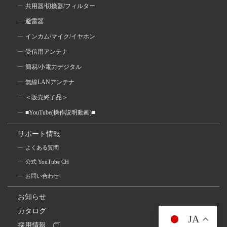
共用器/切換器/フィルター
避雷器
インカム/マイク/イヤホン
受信用アンテナ
簡易/小電力デジタル
無線LANアンテナ
＜販売終了品＞
■YouTube(操作説明動画)■
サポート情報
よくある質問
公式 YouTube CH
お問い合わせ
お知らせ
カタログ
JA
採用情報