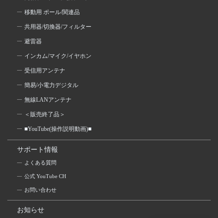
移動用 ポール/関連品
共用器/切換器/フィルター
避雷器
インカム/マイク/イヤホン
受信用アンテナ
簡易/小電力デジタル
無線LANアンテナ
＜販売終了品＞
■YouTube(操作説明動画)■
サポート情報
よくある質問
公式 YouTube CH
お問い合わせ
お知らせ