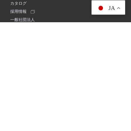
カタログ
JA
採用情報
一般社団法人
日本アマチュア無線連盟
スプリアス確認保証
一般財団法人
日本アマチュア無線振興協会
日本アマチュア無線機器工業会
会社情報
会社概要
経営理念・経営方針
環境への取り組み
プライバシーポリシー