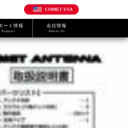
COMET USA
ポート情報
会社情報
Support
About Us