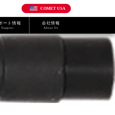
COMET USA
ポート情報
会社情報
Support
About Us