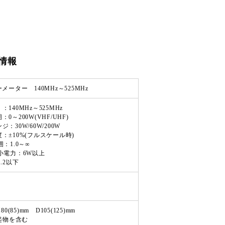
情報
メーター 140MHz～525MHz
140MHz～525MHz
0～200W(VHF/UHF)
：30W/60W/200W
：±10%(フルスケール時)
：1.0～∞
小電力：6W以上
.2以下
0(85)mm D105(125)mm
突起物を含む