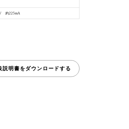
V 約225mA
扱説明書
をダウンロードする