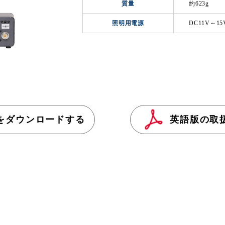
質量
約623g
照明用電源
DC11V～15
をダウンロードする
英語版の取