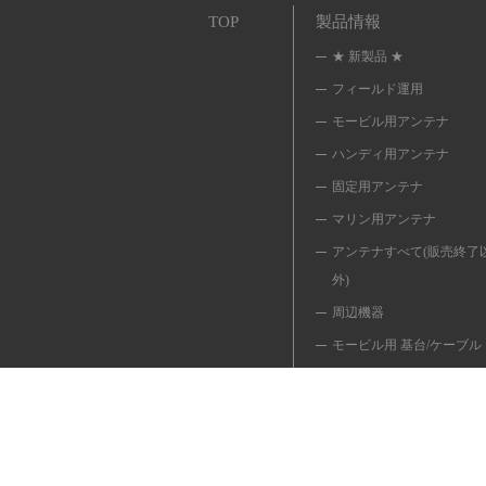
TOP
製品情報
★ 新製品 ★
フィールド運用
モービル用アンテナ
ハンディ用アンテナ
固定用アンテナ
マリン用アンテナ
アンテナすべて(販売終了
外)
周辺機器
モービル用 基台/ケーブル
同軸ケーブル/変換ケーブ
移動用 ポール/関連品
共用器/切換器/フィルター
避雷器