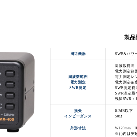
製品
周辺機器
SWR&パワー
周波数範囲 ：
電力測定範囲：
周波数範囲
電力測定レンジ
電力測定
電力測定確度
SWR測定
SWR測定範囲
SWR測定最
残留SWR：1
損失
0.2dB以下
インピーダンス
50Ω
外形寸法
W120mm H8
※( )内は