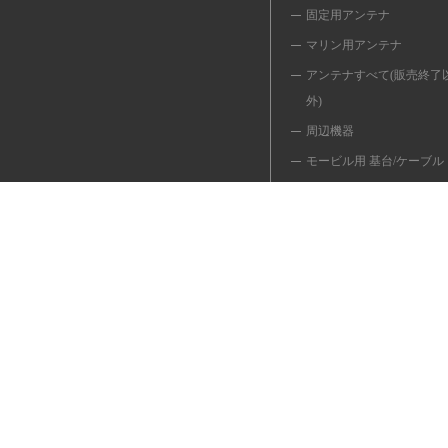
固定用アンテナ
マリン用アンテナ
アンテナすべて(販売終了
外)
周辺機器
モービル用 基台/ケーブル
同軸ケーブル/変換ケーブ
移動用 ポール/関連品
共用器/切換器/フィルター
避雷器
インカム/マイク/イヤホン
受信用アンテナ
簡易/小電力デジタル
無線LANアンテナ
＜販売終了品＞