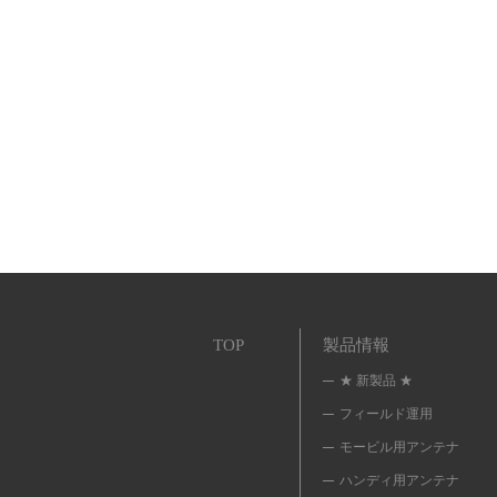
TOP
製品情報
★ 新製品 ★
フィールド運用
モービル用アンテナ
ハンディ用アンテナ