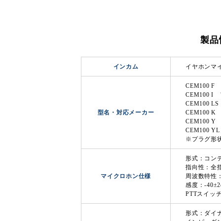
製品
インカム
イヤホンマ
CEM100
CEM100
CEM100 
型名・対応メーカー
CEM100 
CEM100 
CEM100 
※プラグ形
形式：コン
指向性：全
マイクロホン仕様
周波数特性：2
感度：-40±2
PTTスイッ
形式：ダイ