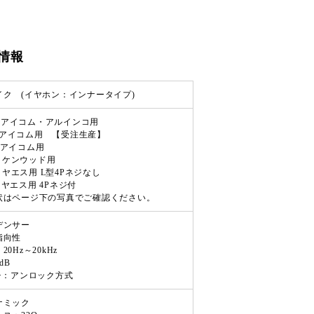
情報
イク (イヤホン：インナータイプ)
 F アイコム・アルインコ用
 I アイコム用 【受注生産】
LS アイコム用
K ケンウッド用
Y ヤエス用 L型4Pネジなし
YL ヤエス用 4Pネジ付
状はページ下の写真でご確認ください。
デンサー
指向性
0Hz～20kHz
dB
チ：アンロック方式
ナミック