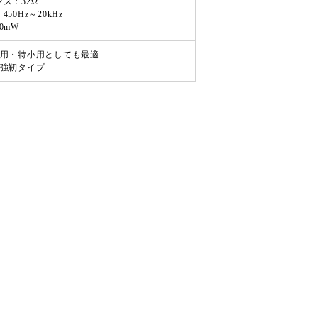
ス：32Ω
50Hz～20kHz
0mW
ア用・特小用としても最適
い強靭タイプ