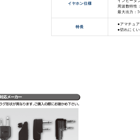
インピーダン
イヤホン仕様
周波数特性：4
最大出力：5
●アマチュ
特長
●切れにく