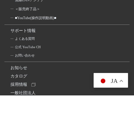
無線LANアンテナ
＜販売終了品＞
■YouTube(操作説明動画)■
サポート情報
よくある質問
公式 YouTube CH
お問い合わせ
お知らせ
カタログ
JA
採用情報
一般社団法人
日本アマチュア無線連盟
スプリアス確認保証
一般財団法人
日本アマチュア無線振興協会