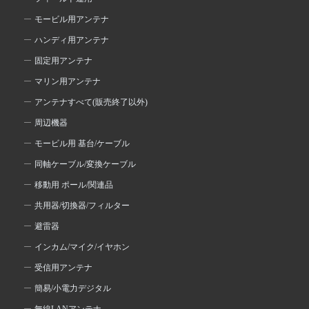
モービル用アンテナ
ハンディ用アンテナ
固定用アンテナ
マリン用アンテナ
アンテナすべて(販売終了以外)
周辺機器
モービル用 基台/ケーブル
同軸ケーブル/変換ケーブル
移動用 ポール/関連品
共用器/切換器/フィルター
避雷器
インカム/マイク/イヤホン
受信用アンテナ
簡易/小電力デジタル