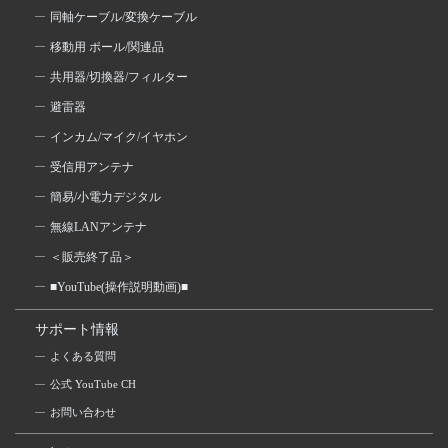
同軸ケーブル/変換ケーブル
移動用 ポール/関連品
共用器/切換器/フィルター
避雷器
インカム/マイク/イヤホン
受信用アンテナ
簡易/小電力デジタル
無線LANアンテナ
＜販売終了品＞
■YouTube(操作説明動画)■
サポート情報
よくある質問
公式 YouTube CH
お問い合わせ