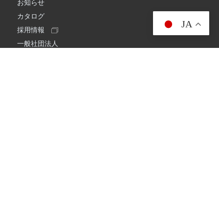
お知らせ
カタログ
JA
採用情報
一般社団法人
日本アマチュア無線連盟
スプリアス確認保証
一般財団法人
日本アマチュア無線振興協会
日本アマチュア無線機器工業会
会社情報
会社概要
経営理念・経営方針
環境への取り組み
プライバシーポリシー