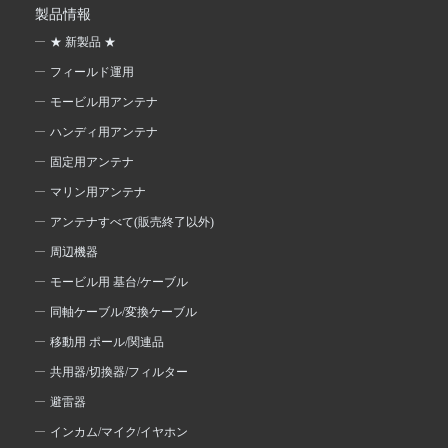
製品情報
★ 新製品 ★
フィールド運用
モービル用アンテナ
ハンディ用アンテナ
固定用アンテナ
マリン用アンテナ
アンテナすべて(販売終了以外)
周辺機器
モービル用 基台/ケーブル
同軸ケーブル/変換ケーブル
移動用 ポール/関連品
共用器/切換器/フィルター
避雷器
インカム/マイク/イヤホン