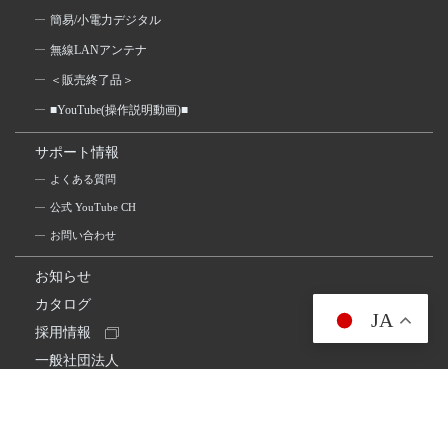
簡易/小電力デジタル
無線LANアンテナ
＜販売終了品＞
■YouTube(操作説明動画)■
サポート情報
よくある質問
公式 YouTube CH
お問い合わせ
お知らせ
カタログ
JA
採用情報
一般社団法人
日本アマチュア無線連盟
スプリアス確認保証
一般財団法人