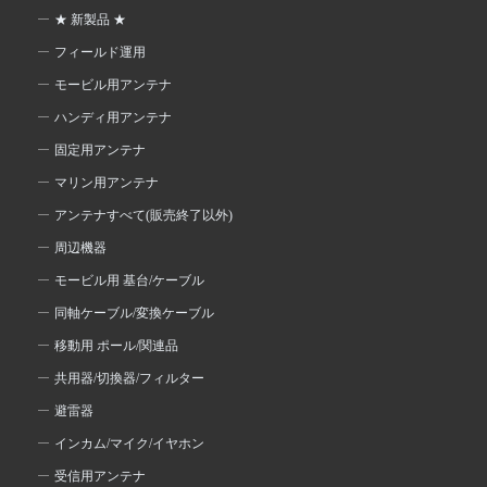
★ 新製品 ★
フィールド運用
モービル用アンテナ
ハンディ用アンテナ
固定用アンテナ
マリン用アンテナ
アンテナすべて(販売終了以外)
周辺機器
モービル用 基台/ケーブル
同軸ケーブル/変換ケーブル
移動用 ポール/関連品
共用器/切換器/フィルター
避雷器
インカム/マイク/イヤホン
受信用アンテナ