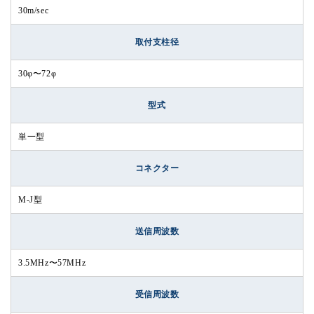
30m/sec
取付支柱径
30φ〜72φ
型式
単一型
コネクター
M-J型
送信周波数
3.5MHz〜57MHz
受信周波数