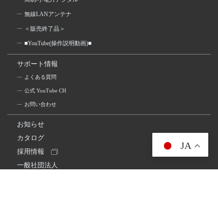
無線LANアンテナ
＜販売終了品＞
■YouTube(操作説明動画)■
サポート情報
よくある質問
公式 YouTube CH
お問い合わせ
お知らせ
カタログ
JA
採用情報
一般社団法人
日本アマチュア無線連盟
スプリアス確認保証
一般財団法人