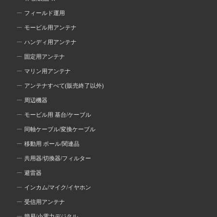
フィールド運用
モービル用アンテナ
ハンディ用アンテナ
固定用アンテナ
マリン用アンテナ
アンテナすべて(販売終了以外)
周辺機器
モービル用 基台/ケーブル
同軸ケーブル/変換ケーブル
移動用 ポール/関連品
共用器/切換器/フィルター
避雷器
インカム/マイク/イヤホン
受信用アンテナ
簡易/小電力デジタル