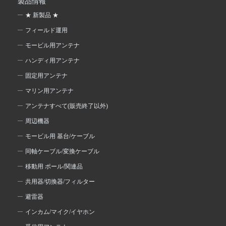
製品情報
★ 新製品 ★
フィールド運用
モービル用アンテナ
ハンディ用アンテナ
固定用アンテナ
マリン用アンテナ
アンテナすべて(販売終了以外)
周辺機器
モービル用 基台/ケーブル
同軸ケーブル/変換ケーブル
移動用 ポール/関連品
共用器/切換器/フィルター
避雷器
インカム/マイク/イヤホン