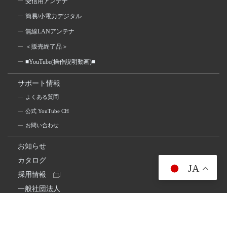
受信用アンテナ
簡易/小電力デジタル
無線LANアンテナ
＜販売終了品＞
■YouTube(操作説明動画)■
サポート情報
よくある質問
公式 YouTube CH
お問い合わせ
お知らせ
カタログ
JA
採用情報
一般社団法人
日本アマチュア無線連盟
スプリアス確認保証