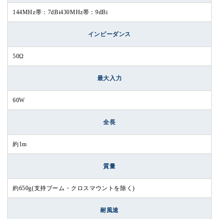
144MHz帯：7dBi430MHz帯：9dBi
インピーダンス
50Ω
最大入力
60W
全長
約1m
質量
約650g(支持ブーム・クロスマウントを除く)
耐風速