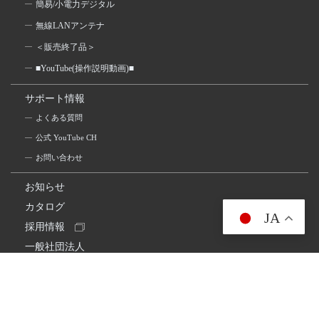
簡易/小電力デジタル
無線LANアンテナ
＜販売終了品＞
■YouTube(操作説明動画)■
サポート情報
よくある質問
公式 YouTube CH
お問い合わせ
お知らせ
カタログ
JA
採用情報
一般社団法人
日本アマチュア無線連盟
スプリアス確認保証
一般財団法人