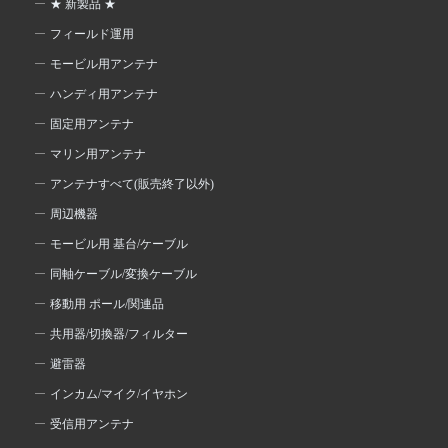
★ 新製品 ★
フィールド運用
モービル用アンテナ
ハンディ用アンテナ
固定用アンテナ
マリン用アンテナ
アンテナすべて(販売終了以外)
周辺機器
モービル用 基台/ケーブル
同軸ケーブル/変換ケーブル
移動用 ポール/関連品
共用器/切換器/フィルター
避雷器
インカム/マイク/イヤホン
受信用アンテナ