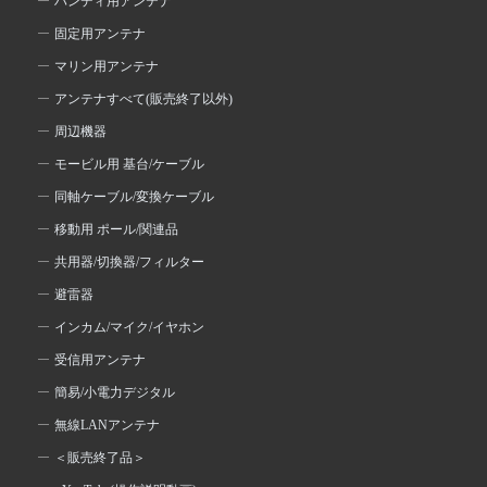
ハンディ用アンテナ
固定用アンテナ
マリン用アンテナ
アンテナすべて(販売終了以外)
周辺機器
モービル用 基台/ケーブル
同軸ケーブル/変換ケーブル
移動用 ポール/関連品
共用器/切換器/フィルター
避雷器
インカム/マイク/イヤホン
受信用アンテナ
簡易/小電力デジタル
無線LANアンテナ
＜販売終了品＞