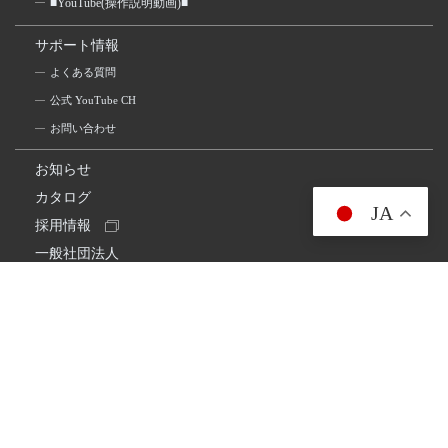
■YouTube(操作説明動画)■
サポート情報
よくある質問
公式 YouTube CH
お問い合わせ
お知らせ
カタログ
JA
採用情報
一般社団法人
日本アマチュア無線連盟
スプリアス確認保証
一般財団法人
日本アマチュア無線振興協会
日本アマチュア無線機器工業会
会社情報