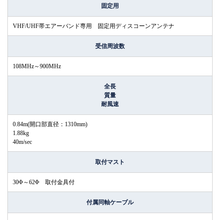
固定用
VHF/UHF帯エアーバンド専用 固定用ディスコーンアンテナ
受信周波数
108MHz～900MHz
全長
質量
耐風速
0.84m(開口部直径：1310mm)
1.88kg
40m/sec
取付マスト
30Φ～62Φ 取付金具付
付属同軸ケーブル