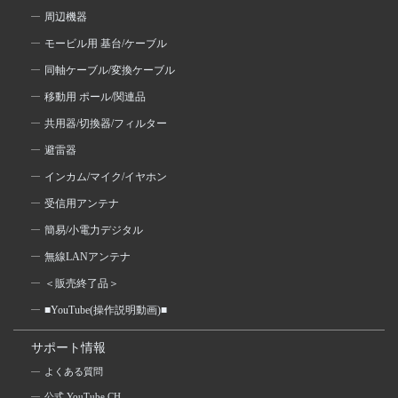
周辺機器
モービル用 基台/ケーブル
同軸ケーブル/変換ケーブル
移動用 ポール/関連品
共用器/切換器/フィルター
避雷器
インカム/マイク/イヤホン
受信用アンテナ
簡易/小電力デジタル
無線LANアンテナ
＜販売終了品＞
■YouTube(操作説明動画)■
サポート情報
よくある質問
公式 YouTube CH