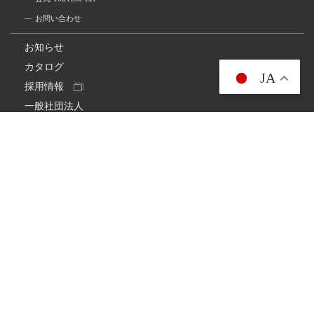
お問い合わせ
お知らせ
カタログ
JA
採用情報
一般社団法人
日本アマチュア無線連盟
スプリアス確認保証
一般財団法人
日本アマチュア無線振興協会
日本アマチュア無線機器工業会
会社情報
会社概要
経営理念・経営方針
環境への取り組み
プライバシーポリシー