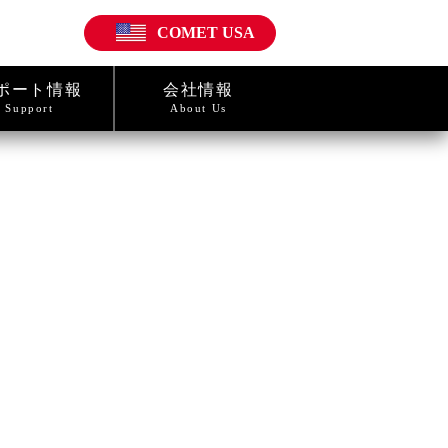
COMET USA
ポート情報
会社情報
Support
About Us