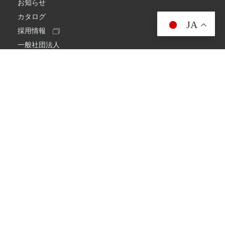
お知らせ
カタログ
JA
採用情報
一般社団法人
日本アマチュア無線連盟
スプリアス確認保証
一般財団法人
日本アマチュア無線振興協会
日本アマチュア無線機器工業会
会社情報
会社概要
経営理念・経営方針
環境への取り組み
プライバシーポリシー