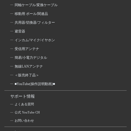
同軸ケーブル/変換ケーブル
移動用 ポール/関連品
共用器/切換器/フィルター
避雷器
インカム/マイク/イヤホン
受信用アンテナ
簡易/小電力デジタル
無線LANアンテナ
＜販売終了品＞
■YouTube(操作説明動画)■
サポート情報
よくある質問
公式 YouTube CH
お問い合わせ