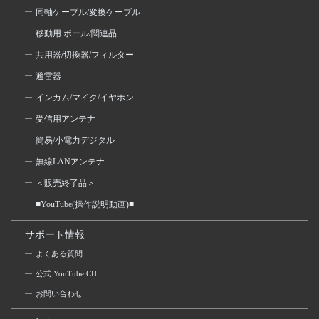
同軸ケーブル/変換ケーブル
移動用 ポール/関連品
共用器/切換器/フィルター
避雷器
インカム/マイク/イヤホン
受信用アンテナ
簡易/小電力デジタル
無線LANアンテナ
＜販売終了品＞
■YouTube(操作説明動画)■
サポート情報
よくある質問
公式 YouTube CH
お問い合わせ