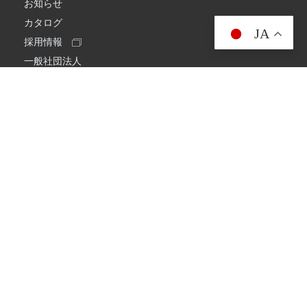
お知らせ
カタログ
JA
採用情報
一般社団法人
日本アマチュア無線連盟
スプリアス確認保証
一般財団法人
日本アマチュア無線振興協会
日本アマチュア無線機器工業会
会社情報
会社概要
経営理念・経営方針
環境への取り組み
プライバシーポリシー