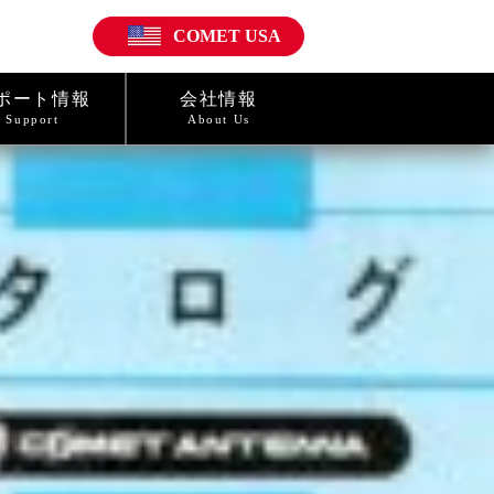
COMET USA
ポート情報
会社情報
Support
About Us