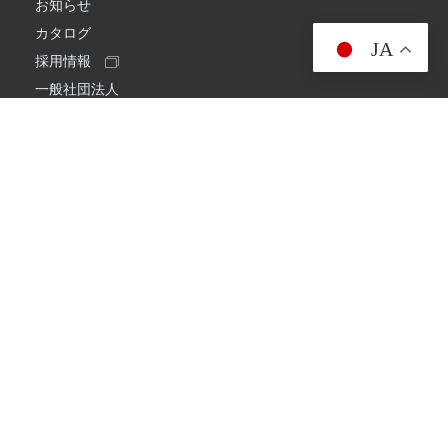
お知らせ
カタログ
JA
採用情報
一般社団法人
日本アマチュア無線連盟
スプリアス確認保証
一般財団法人
日本アマチュア無線振興協会
日本アマチュア無線機器工業会
会社情報
会社概要
経営理念・経営方針
環境への取り組み
プライバシーポリシー