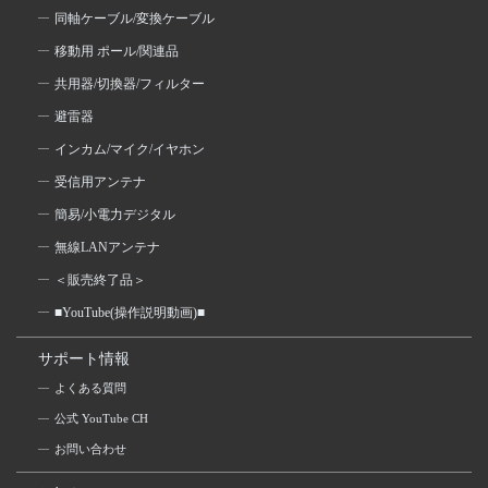
同軸ケーブル/変換ケーブル
移動用 ポール/関連品
共用器/切換器/フィルター
避雷器
インカム/マイク/イヤホン
受信用アンテナ
簡易/小電力デジタル
無線LANアンテナ
＜販売終了品＞
■YouTube(操作説明動画)■
サポート情報
よくある質問
公式 YouTube CH
お問い合わせ