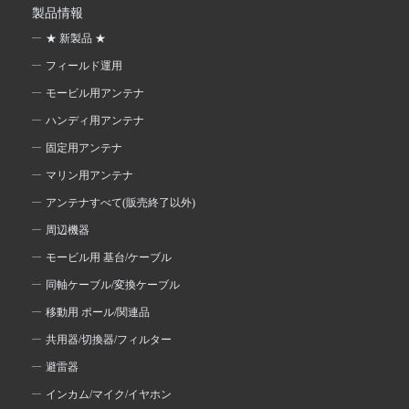
製品情報
★ 新製品 ★
フィールド運用
モービル用アンテナ
ハンディ用アンテナ
固定用アンテナ
マリン用アンテナ
アンテナすべて(販売終了以外)
周辺機器
モービル用 基台/ケーブル
同軸ケーブル/変換ケーブル
移動用 ポール/関連品
共用器/切換器/フィルター
避雷器
インカム/マイク/イヤホン