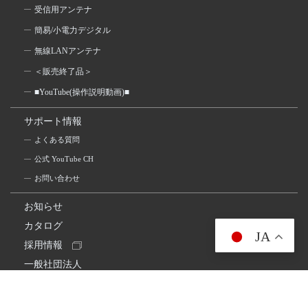
受信用アンテナ
簡易/小電力デジタル
無線LANアンテナ
＜販売終了品＞
■YouTube(操作説明動画)■
サポート情報
よくある質問
公式 YouTube CH
お問い合わせ
お知らせ
カタログ
JA
採用情報
一般社団法人
日本アマチュア無線連盟
スプリアス確認保証