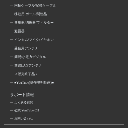
同軸ケーブル/変換ケーブル
移動用 ポール/関連品
共用器/切換器/フィルター
避雷器
インカム/マイク/イヤホン
受信用アンテナ
簡易/小電力デジタル
無線LANアンテナ
＜販売終了品＞
■YouTube(操作説明動画)■
サポート情報
よくある質問
公式 YouTube CH
お問い合わせ