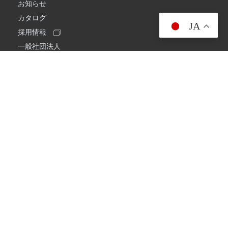
お知らせ
カタログ
JA
採用情報
一般社団法人
日本アマチュア無線連盟
スプリアス確認保証
一般財団法人
日本アマチュア無線振興協会
日本アマチュア無線機器工業会
会社情報
会社概要
経営理念・経営方針
環境への取り組み
プライバシーポリシー