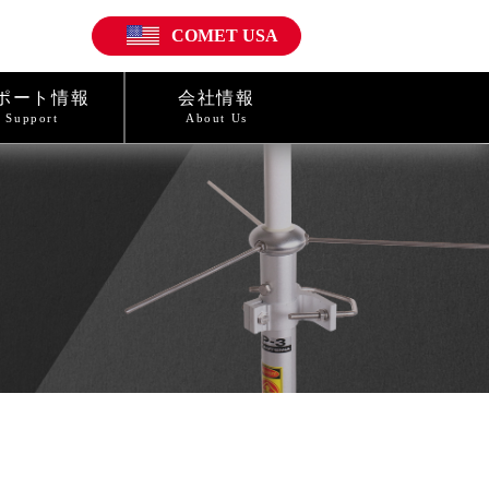
COMET USA
ポート情報
会社情報
Support
About Us