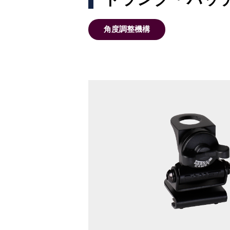
角度調整機構