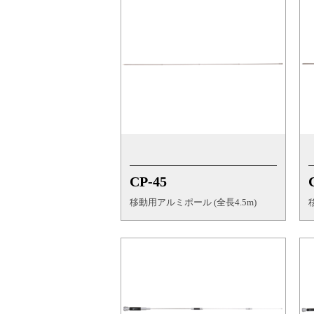
CP-45
移動用アルミポール (全長4.5m)