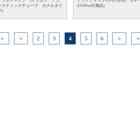
イヤホンマイク (イヤホン：アコ
アンテナマストCP-035対応 (CP-
ースティックチューブ カナルタイ
035Plus付属品)
プ)
＜
＜
2
3
4
5
6
＞