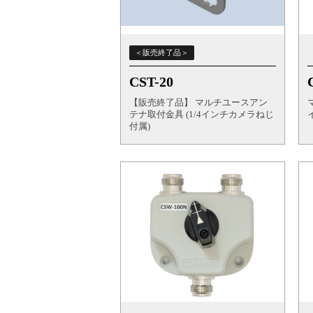
＜販売終了品＞
CST-20
【販売終了品】 マルチユースアン
テナ取付金具 (1/4インチカメラねじ
付属)